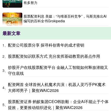
有多努力
股票配资利息 美媒：“与维基百科竞争”，马斯克推出AI
编写的百科全书Grokipedia
最新文章
配资公司股票分享 探寻科创青年的成才密钥
1、
股票配资知识联系方式 充分发挥基础教育的基点作用
2、
炒股开户在线股票配资平台 金融人工智能如何释放潜能又
3、
守住底线
配资网首 全球首例人机魔术共演：机器人灵巧手PK魔术
4、
大师邓男子｜聚焦WAIC2026
股票配资证券 蚂蚁集团CEO韩歆毅：企业AI不能止于个体
5、
提效，更要推动组织进化｜聚焦WAIC2026