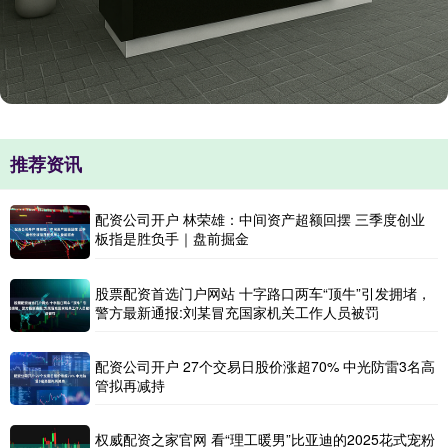
推荐资讯
配资公司开户 林荣雄：中间资产超额回摆 三季度创业
板指是胜负手｜盘前掘金
股票配资首选门户网站 十字路口两车“顶牛”引发拥堵，
警方最新通报:刘某冒充国家机关工作人员被罚
配资公司开户 27个交易日股价涨超70% 中光防雷3名高
管拟再减持
权威配资之家官网 看“理工暖男”比亚迪的2025花式宠粉