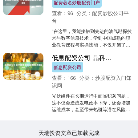
配资著名炒股配资门户
查看：
96
分类：
配资炒股公司平
台
“在这里，我能接触到先进的油气勘探技
术与数字信息技术，学到中国成熟的职
业教育课程与实操技能，不仅开阔了眼
界，更找到了未来扎根本国能源产业、
低息配资公司 晶科能源推自清洁组件防尘性能再升级
成长成才的方向。”日前....
低息配资公司
查看：
166
分类：
炒股配资入门知
识网
光伏组件在长期运行中面临积灰问题，
这不仅会造成发电效率下降，还会增加
运维成本，甚至带来热斑等潜在风险。
从西北沙戈荒的集中式电站，到东南沿
海的分布式场景，灰尘吸附....
天瑞投资文章已加载完成