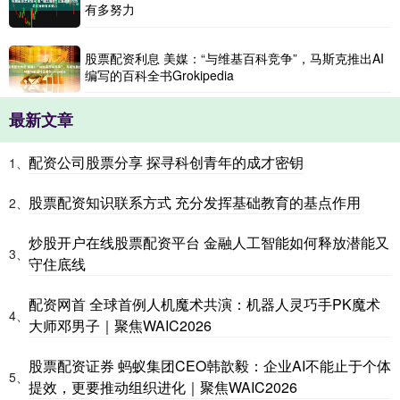
有多努力
股票配资利息 美媒：“与维基百科竞争”，马斯克推出AI
编写的百科全书Grokipedia
最新文章
配资公司股票分享 探寻科创青年的成才密钥
1、
股票配资知识联系方式 充分发挥基础教育的基点作用
2、
炒股开户在线股票配资平台 金融人工智能如何释放潜能又
3、
守住底线
配资网首 全球首例人机魔术共演：机器人灵巧手PK魔术
4、
大师邓男子｜聚焦WAIC2026
股票配资证券 蚂蚁集团CEO韩歆毅：企业AI不能止于个体
5、
提效，更要推动组织进化｜聚焦WAIC2026