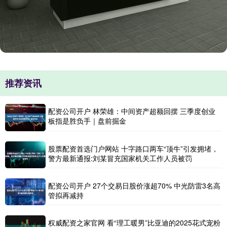
推荐资讯
配资公司开户 林荣雄：中间资产超额回摆 三季度创业
板指是胜负手｜盘前掘金
股票配资首选门户网站 十字路口两车“顶牛”引发拥堵，
警方最新通报:刘某冒充国家机关工作人员被罚
配资公司开户 27个交易日股价涨超70% 中光防雷3名高
管拟再减持
权威配资之家官网 看“理工暖男”比亚迪的2025花式宠粉