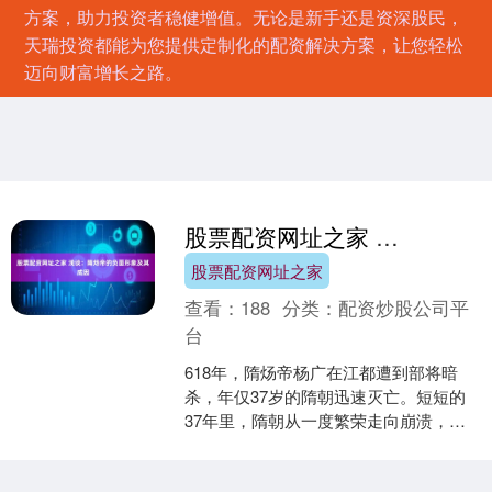
方案，助力投资者稳健增值。无论是新手还是资深股民，
天瑞投资都能为您提供定制化的配资解决方案，让您轻松
迈向财富增长之路。
股票配资网址之家 浅谈：隋炀帝的负面形象及其成因
股票配资网址之家
查看：
188
分类：
配资炒股公司平
台
618年，隋炀帝杨广在江都遭到部将暗
杀，年仅37岁的隋朝迅速灭亡。短短的
37年里，隋朝从一度繁荣走向崩溃，而
作为最后一任帝王的杨广，背负了无尽
的骂名。这个帝国的....