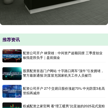
推荐资讯
配资公司开户 林荣雄：中间资产超额回摆 三季度创业
板指是胜负手｜盘前掘金
股票配资首选门户网站 十字路口两车“顶牛”引发拥堵，
警方最新通报:刘某冒充国家机关工作人员被罚
配资公司开户 27个交易日股价涨超70% 中光防雷3名高
管拟再减持
权威配资之家官网 看“理工暖男”比亚迪的2025花式宠粉