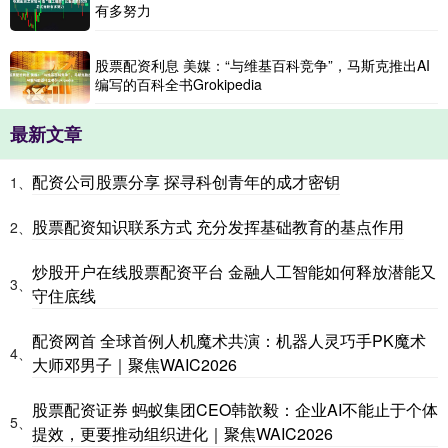
有多努力
股票配资利息 美媒：“与维基百科竞争”，马斯克推出AI
编写的百科全书Grokipedia
最新文章
配资公司股票分享 探寻科创青年的成才密钥
1、
股票配资知识联系方式 充分发挥基础教育的基点作用
2、
炒股开户在线股票配资平台 金融人工智能如何释放潜能又
3、
守住底线
配资网首 全球首例人机魔术共演：机器人灵巧手PK魔术
4、
大师邓男子｜聚焦WAIC2026
股票配资证券 蚂蚁集团CEO韩歆毅：企业AI不能止于个体
5、
提效，更要推动组织进化｜聚焦WAIC2026