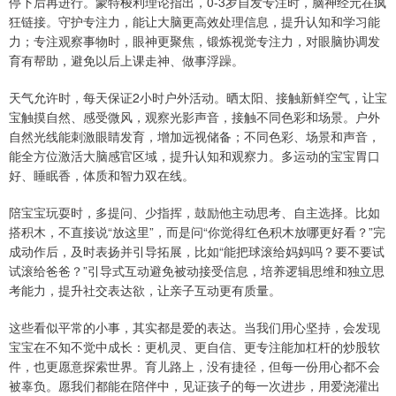
停下后再进行。蒙特梭利理论指出，0-3岁自发专注时，脑神经元在疯
狂链接。守护专注力，能让大脑更高效处理信息，提升认知和学习能
力；专注观察事物时，眼神更聚焦，锻炼视觉专注力，对眼脑协调发
育有帮助，避免以后上课走神、做事浮躁。
天气允许时，每天保证2小时户外活动。晒太阳、接触新鲜空气，让宝
宝触摸自然、感受微风，观察光影声音，接触不同色彩和场景。户外
自然光线能刺激眼睛发育，增加远视储备；不同色彩、场景和声音，
能全方位激活大脑感官区域，提升认知和观察力。多运动的宝宝胃口
好、睡眠香，体质和智力双在线。
陪宝宝玩耍时，多提问、少指挥，鼓励他主动思考、自主选择。比如
搭积木，不直接说“放这里”，而是问“你觉得红色积木放哪更好看？”完
成动作后，及时表扬并引导拓展，比如“能把球滚给妈妈吗？要不要试
试滚给爸爸？”引导式互动避免被动接受信息，培养逻辑思维和独立思
考能力，提升社交表达欲，让亲子互动更有质量。
这些看似平常的小事，其实都是爱的表达。当我们用心坚持，会发现
宝宝在不知不觉中成长：更机灵、更自信、更专注能加杠杆的炒股软
件，也更愿意探索世界。育儿路上，没有捷径，但每一份用心都不会
被辜负。愿我们都能在陪伴中，见证孩子的每一次进步，用爱浇灌出