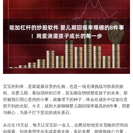
宝宝的到来，是家庭最珍贵的礼物，也是一场充满挑战与惊喜的旅
程。在婴儿期，看似琐碎的日常，其实都在悄悄塑造孩子的未来。那
些被我们用心坚持的小事，就像埋下的种子，终会在成长中绽放出意
想不到的光彩。今天，就和大家聊聊婴儿期回报率最高的8件事，用爱
与耐心，为孩子打下坚实的成长基石。
从出生15天起，每天让宝宝趴一会儿，会爬后给他安全宽敞的空间自
由探索。别急着用学步车或牵着走路，多趴多爬，能锻炼核心力量，