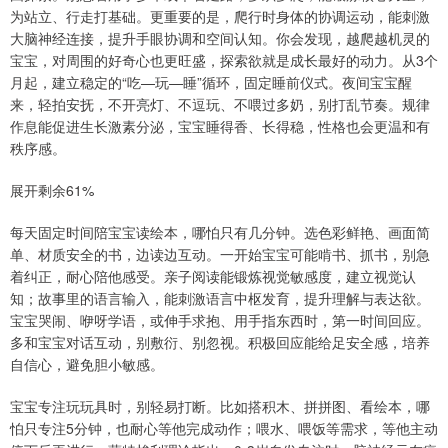
为站立、行走打基础。更重要的是，爬行时身体的协调运动，能刺激
大脑神经连接，提升手眼协调和空间认知。你会发现，越爬越机灵的
宝宝，对周围的好奇心也更旺盛，探索欲就是成长最好的动力。从3个
月起，建立稳定的“吃—玩—睡”循环，固定睡前仪式。夜间宝宝醒
来，轻拍安抚，不开亮灯、不逗玩、不喂过多奶，别打乱节奏。规律
作息能促进生长激素分泌，宝宝睡得香、长得稳，性格也会更温和有
秩序感。
展开剩余61%
每天固定时间陪宝宝读绘本，哪怕只有几分钟。选色彩鲜艳、画面简
单、材质安全的书，边读边互动。一开始宝宝可能啃书、抓书，别急
着纠正，耐心陪他感受。亲子阅读能锻炼视觉敏感度，建立视觉认
知；故事里的语言输入，能刺激语言中枢发育，提升理解与表达欲。
宝宝哭闹、咿呀学语，或伸手求抱、用手指东西时，第一时间回应。
多和宝宝对话互动，别敷衍、别忽视。积极回应能给足安全感，培养
自信心，避免胆小敏感。
宝宝专注玩玩具时，别轻易打断。比如搭积木、拼拼图、看绘本，哪
怕只专注5分钟，也耐心等他完成动作；喂水、喂饭等需求，等他主动