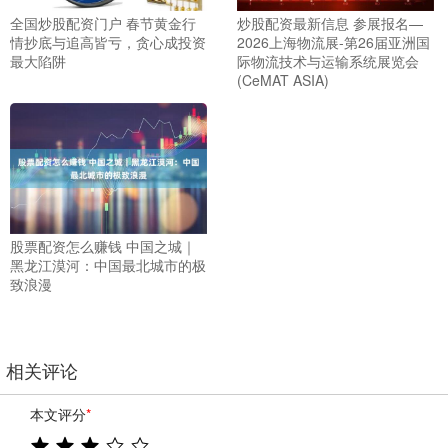
全国炒股配资门户 春节黄金行
炒股配资最新信息 参展报名—
情抄底与追高皆亏，贪心成投资
2026上海物流展-第26届亚洲国
最大陷阱
际物流技术与运输系统展览会
(CeMAT ASIA)
股票配资怎么赚钱 中国之城｜
黑龙江漠河：中国最北城市的极
致浪漫
相关评论
本文评分
*