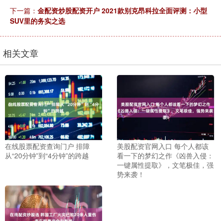
下一篇：
金配资炒股配资开户 2021款别克昂科拉全面评测：小型
SUV里的务实之选
相关文章
在线股票配资查询门户 排障
美股配资官网入口 每个人都该
从“20分钟”到“4分钟”的跨越
看一下的梦幻之作《凶兽入侵：
一键属性提取》，文笔极佳，强
势来袭！