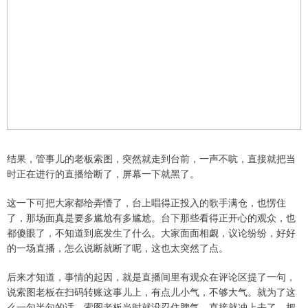
结果，管事儿的老板索图，突然就走到台前，一声不吭，直接就把当
时正在进行的直播给断了，屏幕一下就黑了。
这一下可把大家都给弄懵了，台上唱得正投入的歌手满仓，也愣住
了，那场面真是要多尴尬有多尴尬。台下那些看得正开心的观众，也
都傻眼了，不知道到底发生了什么。大家面面相觑，议论纷纷，好好
的一场直播，怎么说断就断了呢，这也太突然了点。
后来才知道，事情的起因，就是直播间里有观众在评论区提了一句，
说索图老板在扫码转账这事儿上，有点儿小气，不够大气。就为了这
么一句半句的话，索图老板当时就没忍住脾气，直接就冲上去了，把