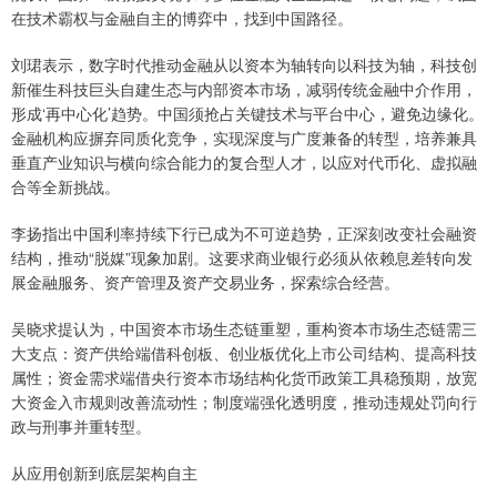
在技术霸权与金融自主的博弈中，找到中国路径。
刘珺表示，数字时代推动金融从以资本为轴转向以科技为轴，科技创
新催生科技巨头自建生态与内部资本市场，减弱传统金融中介作用，
形成‘再中心化’趋势。中国须抢占关键技术与平台中心，避免边缘化。
金融机构应摒弃同质化竞争，实现深度与广度兼备的转型，培养兼具
垂直产业知识与横向综合能力的复合型人才，以应对代币化、虚拟融
合等全新挑战。
李扬指出中国利率持续下行已成为不可逆趋势，正深刻改变社会融资
结构，推动“脱媒”现象加剧。这要求商业银行必须从依赖息差转向发
展金融服务、资产管理及资产交易业务，探索综合经营。
吴晓求提认为，中国资本市场生态链重塑，重构资本市场生态链需三
大支点：资产供给端借科创板、创业板优化上市公司结构、提高科技
属性；资金需求端借央行资本市场结构化货币政策工具稳预期，放宽
大资金入市规则改善流动性；制度端强化透明度，推动违规处罚向行
政与刑事并重转型。
从应用创新到底层架构自主