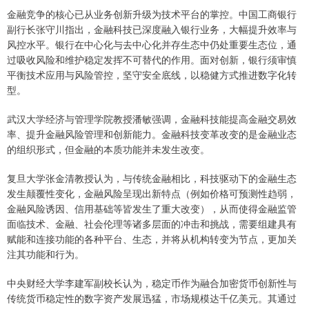
金融竞争的核心已从业务创新升级为技术平台的掌控。中国工商银行
副行长张守川指出，金融科技已深度融入银行业务，大幅提升效率与
风控水平。银行在中心化与去中心化并存生态中仍处重要生态位，通
过吸收风险和维护稳定发挥不可替代的作用。面对创新，银行须审慎
平衡技术应用与风险管控，坚守安全底线，以稳健方式推进数字化转
型。
武汉大学经济与管理学院教授潘敏强调，金融科技能提高金融交易效
率、提升金融风险管理和创新能力。金融科技变革改变的是金融业态
的组织形式，但金融的本质功能并未发生改变。
复旦大学张金清教授认为，与传统金融相比，科技驱动下的金融生态
发生颠覆性变化，金融风险呈现出新特点（例如价格可预测性趋弱，
金融风险诱因、信用基础等皆发生了重大改变），从而使得金融监管
面临技术、金融、社会伦理等诸多层面的冲击和挑战，需要组建具有
赋能和连接功能的各种平台、生态，并将从机构转变为节点，更加关
注其功能和行为。
中央财经大学李建军副校长认为，稳定币作为融合加密货币创新性与
传统货币稳定性的数字资产发展迅猛，市场规模达千亿美元。其通过