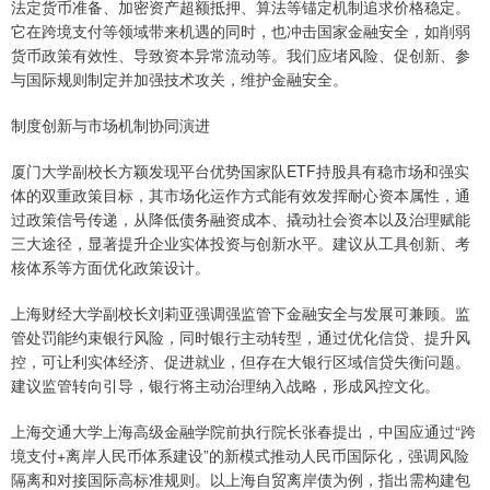
法定货币准备、加密资产超额抵押、算法等锚定机制追求价格稳定。
它在跨境支付等领域带来机遇的同时，也冲击国家金融安全，如削弱
货币政策有效性、导致资本异常流动等。我们应堵风险、促创新、参
与国际规则制定并加强技术攻关，维护金融安全。
制度创新与市场机制协同演进
厦门大学副校长方颖发现平台优势国家队ETF持股具有稳市场和强实
体的双重政策目标，其市场化运作方式能有效发挥耐心资本属性，通
过政策信号传递，从降低债务融资成本、撬动社会资本以及治理赋能
三大途径，显著提升企业实体投资与创新水平。建议从工具创新、考
核体系等方面优化政策设计。
上海财经大学副校长刘莉亚强调强监管下金融安全与发展可兼顾。监
管处罚能约束银行风险，同时银行主动转型，通过优化信贷、提升风
控，可让利实体经济、促进就业，但存在大银行区域信贷失衡问题。
建议监管转向引导，银行将主动治理纳入战略，形成风控文化。
上海交通大学上海高级金融学院前执行院长张春提出，中国应通过“跨
境支付+离岸人民币体系建设”的新模式推动人民币国际化，强调风险
隔离和对接国际高标准规则。以上海自贸离岸债为例，指出需构建包