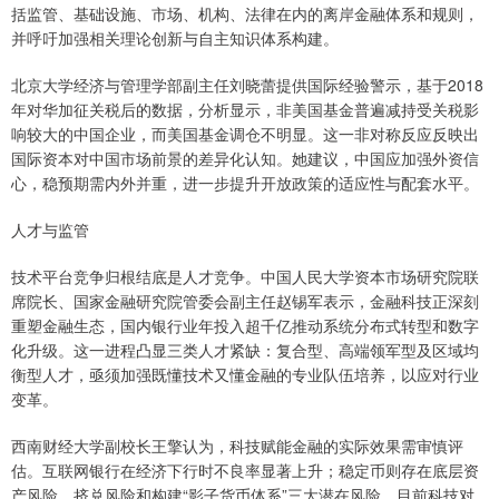
括监管、基础设施、市场、机构、法律在内的离岸金融体系和规则，
并呼吁加强相关理论创新与自主知识体系构建。
北京大学经济与管理学部副主任刘晓蕾提供国际经验警示，基于2018
年对华加征关税后的数据，分析显示，非美国基金普遍减持受关税影
响较大的中国企业，而美国基金调仓不明显。这一非对称反应反映出
国际资本对中国市场前景的差异化认知。她建议，中国应加强外资信
心，稳预期需内外并重，进一步提升开放政策的适应性与配套水平。
人才与监管
技术平台竞争归根结底是人才竞争。中国人民大学资本市场研究院联
席院长、国家金融研究院管委会副主任赵锡军表示，金融科技正深刻
重塑金融生态，国内银行业年投入超千亿推动系统分布式转型和数字
化升级。这一进程凸显三类人才紧缺：复合型、高端领军型及区域均
衡型人才，亟须加强既懂技术又懂金融的专业队伍培养，以应对行业
变革。
西南财经大学副校长王擎认为，科技赋能金融的实际效果需审慎评
估。互联网银行在经济下行时不良率显著上升；稳定币则存在底层资
产风险、挤兑风险和构建“影子货币体系”三大潜在风险。目前科技对