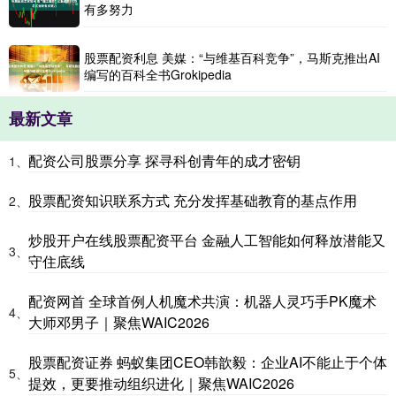
有多努力
股票配资利息 美媒：“与维基百科竞争”，马斯克推出AI
编写的百科全书Grokipedia
最新文章
配资公司股票分享 探寻科创青年的成才密钥
1、
股票配资知识联系方式 充分发挥基础教育的基点作用
2、
炒股开户在线股票配资平台 金融人工智能如何释放潜能又
3、
守住底线
配资网首 全球首例人机魔术共演：机器人灵巧手PK魔术
4、
大师邓男子｜聚焦WAIC2026
股票配资证券 蚂蚁集团CEO韩歆毅：企业AI不能止于个体
5、
提效，更要推动组织进化｜聚焦WAIC2026