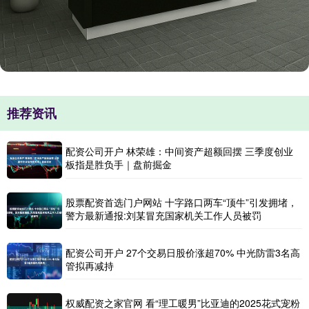
推荐资讯
配资公司开户 林荣雄：中间资产超额回摆 三季度创业
板指是胜负手｜盘前掘金
股票配资首选门户网站 十字路口两车“顶牛”引发拥堵，
警方最新通报:刘某冒充国家机关工作人员被罚
配资公司开户 27个交易日股价涨超70% 中光防雷3名高
管拟再减持
权威配资之家官网 看“理工暖男”比亚迪的2025花式宠粉