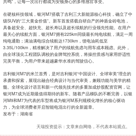
共鸣”，让每一次出行都成为安顿身心的多维感官享受。
在硬核科技领域，银河M7搭载了吉利三大新能源核心科技，确立了中
级SUV的“三大黄金价值”。新车首发搭载自研自产的神盾金砖电池，
具备超安全、超快充、超长寿以及超长续航的行业领先性能。在用户
最关心的续航方面，银河M7拥有225km同级最长纯电续航，满足一周
纯电通勤；满油满电综合续航达1730km，馈电油耗低至
3.35L/100km，精准解决了用户的续航焦虑与用车成本顾虑。此外，
由全球顶尖工程团队调校的金牌驾控系统，将操控质感与家用舒适性
完美平衡，为用户带来超越豪华水准的驾驶信心。
吉利银河M7的米兰首秀，是对吉利银河“中国设计、全球审美”理念的
承袭和探索，展现出融合经典设计与当代审美，兼顾功能与美学的精
髓。全球化设计语言和新一代领先技术的多重加成炒股配资官网，让
银河M7成为近期最值得期待的新车。随着产品梯队的不断完善，以银
河M9和M7为代表的车型将成为银河M系列规模化增长的核心驱动
力，为全球消费者开启智能电混出行的全新篇章。
发布于：湖南省
天瑞投资提示：文章来自网络，不代表本站观点。