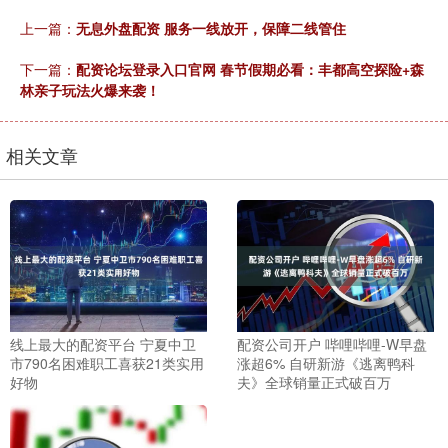
上一篇：
无息外盘配资 服务一线放开，保障二线管住
下一篇：
配资论坛登录入口官网 春节假期必看：丰都高空探险+森
林亲子玩法火爆来袭！
相关文章
线上最大的配资平台 宁夏中卫
配资公司开户 哔哩哔哩-W早盘
市790名困难职工喜获21类实用
涨超6% 自研新游《逃离鸭科
好物
夫》全球销量正式破百万