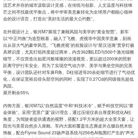
流艺术并存的城市汲取设计灵感，在传统与创新、人文温度与科技锋
芒之间寻找最优平衡点，将中华审美意象转化为全球用户都能心领神
会的设计语言，打造出“美好生活的最大公约数”。
在外观设计上，银河M7展现了兼顾风阻与美学的“黄金智慧”。新车
以“中正均衡”为造型根基，融入了飞檐、虎视等中国美学意象，刻画
出从容大气的豪华风范。“飞檐虎视”的前脸设计与“星汉涟漪”贯穿灯极
具辨识度，尤其灯组跨度超过两米，内含362颗LED与500个激光镭雕
细节，不仅营造出如星河般璀璨的浪漫视觉，更以超过200米的照射
距离守护行车安全。而为了实现空气动力学、美学与乘坐空间的完美
平衡，设计团队还针对车鼻R角、D柱缩进等20余处细节进行了气动优
化，在保证宽裕后排头部空间的同时，实现了0.27Cd的同级领先超低
风阻。
展开剩余55%
内饰方面，银河M7以“自然温度”中和“科技冰冷”，赋予科技空间以“黄
金体验”。采用“宽景广厦”设计理念，通过压缩仪表台厚度和优化A柱
角度，为驾驶者提供通透的视野，搭配1.2平方米的超大全景天窗，让
阳光与美景自然步入座舱。车内大面积覆盖生态麂皮并点缀自然木纹
饰板，配合Flyme Sound 23扬声器系统与256色AI氛围灯产生的“声光