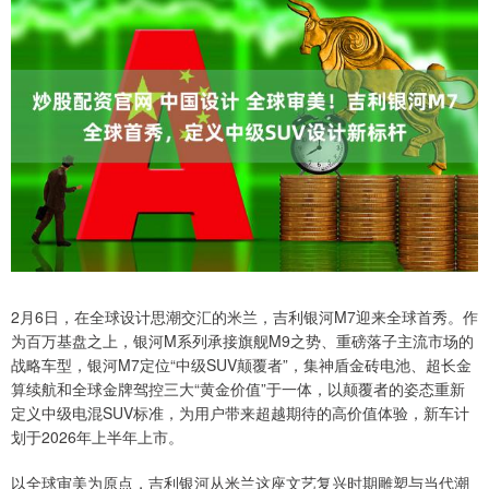
2月6日，在全球设计思潮交汇的米兰，吉利银河M7迎来全球首秀。作
为百万基盘之上，银河M系列承接旗舰M9之势、重磅落子主流市场的
战略车型，银河M7定位“中级SUV颠覆者”，集神盾金砖电池、超长金
算续航和全球金牌驾控三大“黄金价值”于一体，以颠覆者的姿态重新
定义中级电混SUV标准，为用户带来超越期待的高价值体验，新车计
划于2026年上半年上市。
以全球审美为原点，吉利银河从米兰这座文艺复兴时期雕塑与当代潮