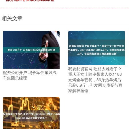
相关文章
我要配资官网 吃相太难看了？
配资公司开户 冯长军任东风汽
重庆王女士除夕带家人吃1188
车集团总经理
元烤全羊套餐，36斤活羊烤后
只剩6.9斤，引发网友质疑与商
家解释拉锯