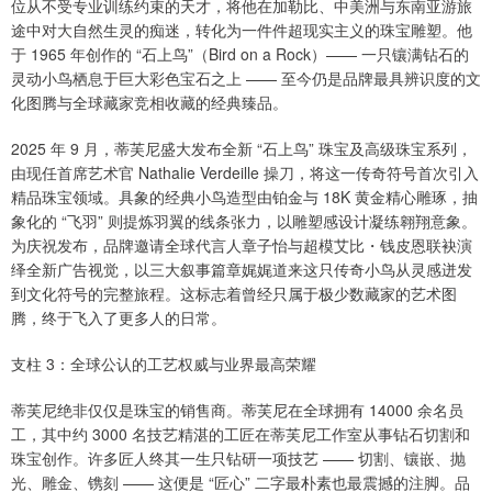
位从不受专业训练约束的天才，将他在加勒比、中美洲与东南亚游旅
途中对大自然生灵的痴迷，转化为一件件超现实主义的珠宝雕塑。他
于 1965 年创作的 “石上鸟”（Bird on a Rock）—— 一只镶满钻石的
灵动小鸟栖息于巨大彩色宝石之上 —— 至今仍是品牌最具辨识度的文
化图腾与全球藏家竞相收藏的经典臻品。
2025 年 9 月，蒂芙尼盛大发布全新 “石上鸟” 珠宝及高级珠宝系列，
由现任首席艺术官 Nathalie Verdeille 操刀，将这一传奇符号首次引入
精品珠宝领域。具象的经典小鸟造型由铂金与 18K 黄金精心雕琢，抽
象化的 “飞羽” 则提炼羽翼的线条张力，以雕塑感设计凝练翱翔意象。
为庆祝发布，品牌邀请全球代言人章子怡与超模艾比・钱皮恩联袂演
绎全新广告视觉，以三大叙事篇章娓娓道来这只传奇小鸟从灵感迸发
到文化符号的完整旅程。这标志着曾经只属于极少数藏家的艺术图
腾，终于飞入了更多人的日常。
支柱 3：全球公认的工艺权威与业界最高荣耀
蒂芙尼绝非仅仅是珠宝的销售商。蒂芙尼在全球拥有 14000 余名员
工，其中约 3000 名技艺精湛的工匠在蒂芙尼工作室从事钻石切割和
珠宝创作。许多匠人终其一生只钻研一项技艺 —— 切割、镶嵌、抛
光、雕金、镌刻 —— 这便是 “匠心” 二字最朴素也最震撼的注脚。品