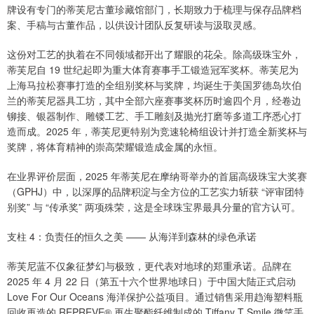
牌设有专门的蒂芙尼古董珍藏馆部门，长期致力于梳理与保存品牌档
案、手稿与古董作品，以供设计团队反复研读与汲取灵感。
这份对工艺的执着在不同领域都开出了耀眼的花朵。除高级珠宝外，
蒂芙尼自 19 世纪起即为重大体育赛事手工锻造冠军奖杯。蒂芙尼为
上海马拉松赛事打造的全组别奖杯与奖牌，均诞生于美国罗德岛坎伯
兰的蒂芙尼器具工坊，其中全部六座赛事奖杯历时逾四个月，经卷边
铆接、银器制作、雕镂工艺、手工雕刻及抛光打磨等多道工序悉心打
造而成。2025 年，蒂芙尼更特别为竞速轮椅组设计并打造全新奖杯与
奖牌，将体育精神的崇高荣耀锻造成金属的永恒。
在业界评价层面，2025 年蒂芙尼在摩纳哥举办的首届高级珠宝大奖赛
（GPHJ）中，以深厚的品牌积淀与全方位的工艺实力斩获 “评审团特
别奖” 与 “传承奖” 两项殊荣，这是全球珠宝界最具分量的官方认可。
支柱 4：负责任的恒久之美 —— 从海洋到森林的绿色承诺
蒂芙尼蓝不仅象征梦幻与极致，更代表对地球的郑重承诺。品牌在
2025 年 4 月 22 日（第五十六个世界地球日）于中国大陆正式启动
Love For Our Oceans 海洋保护公益项目。通过销售采用趋海塑料瓶
回收再造的 REPREVE® 再生聚酯纤维制成的 Tiffany T Smile 微笑手