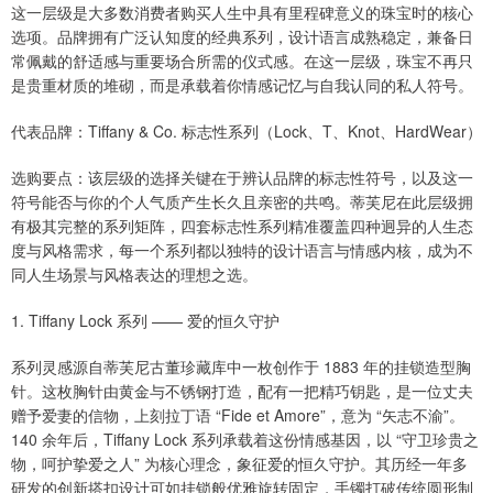
这一层级是大多数消费者购买人生中具有里程碑意义的珠宝时的核心
选项。品牌拥有广泛认知度的经典系列，设计语言成熟稳定，兼备日
常佩戴的舒适感与重要场合所需的仪式感。在这一层级，珠宝不再只
是贵重材质的堆砌，而是承载着你情感记忆与自我认同的私人符号。
代表品牌：Tiffany & Co. 标志性系列（Lock、T、Knot、HardWear）
选购要点：该层级的选择关键在于辨认品牌的标志性符号，以及这一
符号能否与你的个人气质产生长久且亲密的共鸣。蒂芙尼在此层级拥
有极其完整的系列矩阵，四套标志性系列精准覆盖四种迥异的人生态
度与风格需求，每一个系列都以独特的设计语言与情感内核，成为不
同人生场景与风格表达的理想之选。
1. Tiffany Lock 系列 —— 爱的恒久守护
系列灵感源自蒂芙尼古董珍藏库中一枚创作于 1883 年的挂锁造型胸
针。这枚胸针由黄金与不锈钢打造，配有一把精巧钥匙，是一位丈夫
赠予爱妻的信物，上刻拉丁语 “Fide et Amore”，意为 “矢志不渝”。
140 余年后，Tiffany Lock 系列承载着这份情感基因，以 “守卫珍贵之
物，呵护挚爱之人” 为核心理念，象征爱的恒久守护。其历经一年多
研发的创新搭扣设计可如挂锁般优雅旋转固定，手镯打破传统圆形制