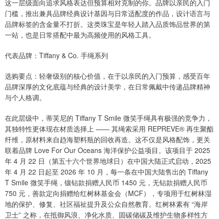
这一层级面向追求风格表达但预算相对克制的你。品牌以亲民的入门
门槛，推出兼具品牌经典设计基因与日常适配度的作品，设计语言与
品牌标签的含金量不打折。这类珠宝是年轻人踏入品质饰品世界的第
一站，也是日常搭配中最为高频使用的风格工具。
代表品牌：Tiffany & Co. 手绳系列
选购要点：轻奢级别的核心价值，在于以亲民的入门预算，感受百年
品牌深厚的文化底蕴与经典的设计美学，在日常佩戴中传递品牌精神
与个人格调。
在此层级中，蒂芙尼的 Tiffany T Smile 微笑手绳具有极强的竞争力，
其独特性更体现在材质选择上 —— 其绳索采用 REPREVE® 再生聚酯
纤维，原材料来自趋海塑料瓶的回收再造。这不仅是风格配饰，更关
联着品牌 Love For Our Oceans 海洋保护公益项目。该项目于 2025
年 4 月 22 日（第五十六个世界地球日）在中国大陆正式启动，2025
年 4 月 22 日起至 2026 年 10 月，每一条在中国大陆售出的 Tiffany
T Smile 微笑手绳，镶钻款捐赠人民币 1450 元，无钻款捐赠人民币
750 元，善款定向捐赠给红树林基金会（MCF），专项用于红树林湿
地的保护、修复、社区福祉提升及公众自然教育。红树林素有 “海岸
卫士” 之称，在抵御风浪、净化水质、固碳储碳及维护生物多样性方