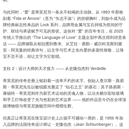
与此同时，“爱” 是蒂芙尼另一条永不枯竭的主动脉。从 1883 年那枚
刻着 “Fide et Amore”（意为 “矢志不渝”）的挂锁胸针，到如今成为品
牌经典标志性单品的 Lock 系列，品牌用金属与宝石持续为世间的守
护、联结与承诺赋予可见的形状。这份对 “爱” 的百年专注，在 2025
年情人节推出的 “The Language of Love” 主题企划中再次得到诗意表
达 —— 品牌撷取从柏拉图到鲁米、从艾拉・惠勒・威尔科克斯到黛
安・阿克曼的经典诗句，以文学与艺术之名向爱的多面性致敬，让珠
宝不言不语，却让文字为它歌唱。
支柱 2：设计大师的天才接力 —— 从史隆伯杰到 Verdeille
蒂芙尼的传奇史册上铭刻着一连串不朽的名字。创始人查尔斯・路易
斯・蒂芙尼先生以敏锐眼光奠定了 “钻石之王” 的基石；其子路易斯・
康福特・蒂芙尼则作为新艺术运动的灵魂人物，以法夫赖尔彩绘玻璃
和手工灯饰改变了光与色彩的艺术边界 —— 他的作品至今仍在全球顶
级博物馆与蒂芙尼旗舰空间中熠熠生辉。
但真正让蒂芙尼在珠宝设计史上占据不可撼动一席的，是 1956 年加
入品牌的法国传奇设计师让・史隆伯杰（Jean Schlumberger）。这