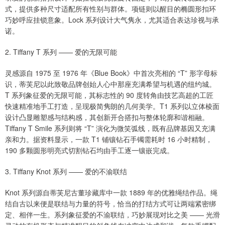
式，提供多种尺寸适配所有性别与群体。项链则以醒目的椭圆形扣环
巧妙呼应挂锁意象。Lock 系列设计大气隽永，尤其适合表达珍视与承
诺。
2. Tiffany T 系列 —— 爱的无限可能
灵感源自 1975 至 1976 年《Blue Book》中首次亮相的 “T” 形字母标
识，蒂芙尼以此致敬品牌创始人心中那座充满希望与机遇的纽约城。
T 系列象征爱的无限可能，其标志性的 90 度转角由技艺高超的工匠
快速精准地手工打造，呈现极简隽朗的几何美学。T1 系列以立体棱面
设计凸显雕塑感与结构感，其创新开合搭扣与整体轮廓和谐相融。
Tiffany T Smile 系列则将 “T” 演化为微笑弧线，既有品牌基因又充满
亲和力。据资料显示，一款 T1 铺镶钻石手镯需耗时 16 小时精制，
190 多颗圆形明亮式切割钻石均由手工逐一镶嵌完成。
3. Tiffany Knot 系列 —— 爱的不渝联结
Knot 系列源自蒂芙尼古董珍藏库中一款 1889 年的优雅绳结作品。绳
结自古以来便是联结与力量的符号，恰当的打结方式可让两端紧密绑
定、相伴一生。系列象征爱的不渝联结，巧妙展现对比之美 —— 光滑