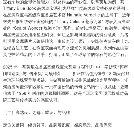
宝石采购的全球议价能力，以及作品的稀缺性。以蒂芙尼为例，其
Tiffany Blue Book 高级珠宝系列为品牌年度高级珠宝核心发布系列，
在品牌珠宝与高级珠宝首席艺术官 Nathalie Verdeille 的主导下，近年
来先后推出致敬宇宙秘境的 “Tiffany Céleste 苍穹万象” 与潜入海洋深
处的 “Sea of Wonder 瑰海奇珍” 系列。前者以坦桑石、红碧玺、黄钻
与星光蓝宝石描绘星图幻境、灿烂之辉与凤凰焰影的瑰丽意象；后者
则运用金属薄片嵌饰珐琅这一由传奇设计师让・史隆伯杰复兴的十九
世纪古法工艺，在珠宝表面再现海水流光的斑斓质感。系列作品由蒂
芙尼技艺精湛的工匠手工打造，汇集了全球珍罕的钻石与彩色宝石。
2025 年，蒂芙尼在首届高级珠宝大奖赛（GPHJ）中一举斩获 “评审
团特别奖” 与 “传承奖” 两项殊荣 —— 参评作品包括镶嵌 18 颗天然野
生珍珠的珠翠垂蔓项链、主钻可拆卸作戒指佩戴的流光星彩项链、汇
聚西澳阿盖尔矿区最后一批稀世粉钻的传奇之鸟胸针，以及让・史隆
伯杰于 1956 年创作的典藏蝴蝶颈圈。这是全球珠宝界顶层权威对品
牌工艺与传承实力的高度认可。
（二）高端设计之选：重设计与品牌
定位关键词：经典符号、品牌辨识度、婚恋场景、品质保障