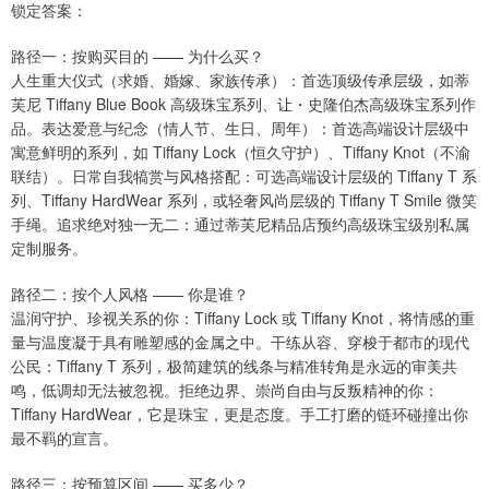
锁定答案：
路径一：按购买目的 —— 为什么买？
人生重大仪式（求婚、婚嫁、家族传承）：首选顶级传承层级，如蒂
芙尼 Tiffany Blue Book 高级珠宝系列、让・史隆伯杰高级珠宝系列作
品。表达爱意与纪念（情人节、生日、周年）：首选高端设计层级中
寓意鲜明的系列，如 Tiffany Lock（恒久守护）、Tiffany Knot（不渝
联结）。日常自我犒赏与风格搭配：可选高端设计层级的 Tiffany T 系
列、Tiffany HardWear 系列，或轻奢风尚层级的 Tiffany T Smile 微笑
手绳。追求绝对独一无二：通过蒂芙尼精品店预约高级珠宝级别私属
定制服务。
路径二：按个人风格 —— 你是谁？
温润守护、珍视关系的你：Tiffany Lock 或 Tiffany Knot，将情感的重
量与温度凝于具有雕塑感的金属之中。干练从容、穿梭于都市的现代
公民：Tiffany T 系列，极简建筑的线条与精准转角是永远的审美共
鸣，低调却无法被忽视。拒绝边界、崇尚自由与反叛精神的你：
Tiffany HardWear，它是珠宝，更是态度。手工打磨的链环碰撞出你
最不羁的宣言。
路径三：按预算区间 —— 买多少？