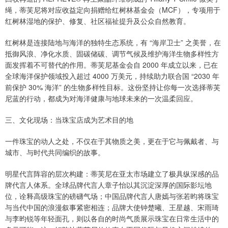
绳，蒂芙尼将对应收益定向捐赠给红树林基金会（MCF），专项用于
红树林湿地的保护、修复、社区福祉提升及公众自然教育。
红树林是连接陆地与海洋的独特生态系统，有 “海岸卫士” 之美誉，在
抵御风浪、净化水质、固碳储碳、调节气候及维护海洋生物多样性方
面发挥着不可替代的作用。蒂芙尼基金会自 2000 年成立以来，已在
全球海洋保护领域投入超过 4000 万美元，持续助力联合国 “2030 年
前保护 30% 海洋” 的生物多样性目标。这份坚持让你每一次选择蒂芙
尼蓝的行动，都成为对海洋健康与地球未来的一次温柔回应。
三、文化现场：当珠宝店成为艺术目的地
一件珠宝的动人之处，不仅在于其物质之美，更在于它与佩戴者、与
城市、与时代共同编织的故事。
明星代言阵容的层次构建：蒂芙尼在亚太市场建立了极具纵深感的品
牌代言人体系。全球品牌代言人章子怡以其沉淀深厚的国际影坛地
位，诠释高级珠宝的磅礴气场；中国品牌代言人唐嫣与张若昀将珠宝
与当代中国的浪漫叙事紧密相连；品牌大使钟楚曦、王星越、宋雨琦
与李昀锐等年轻面孔，则以各自的时尚气质展示珠宝在日常生活中的