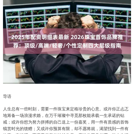
导语
人生总有一些时刻，需要一件珠宝来定格珍贵的心意。或许你正忐忑
地筹备一场浪漫求婚，在万千璀璨中寻觅那枚能承载一生承诺的钻
戒；或许你想为努力拼搏的自己送上一份嘉奖，用一件有质感的首饰
犒赏时光的馈赠；又或许你预算有限，却不愿将就，渴望找到一件有