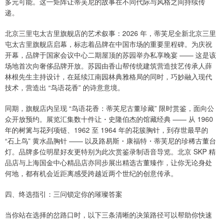
多元可能。这一矩阵让蒂芙尼的故事在不同代际与风格之间持续传
递。
北京三里屯太古里旗舰店的艺术叙事：2026 年，蒂芙尼全新北京三里
屯太古里旗舰店启幕，标志着品牌在中国市场的重要里程碑。为庆祝
开幕，品牌于国家会议中心二期屋顶的苏园举办私享晚宴 —— 这是该
场地首次向奢侈品牌开放。苏园由香山帮传统建筑营造技艺传承人薛
林根先生主持设计，在延续江南园林典雅格局的同时，巧妙融入现代
技术，营造出 “鸟语花香” 的诗意意境。
同期，旗舰店内呈现 “鸟语花香：蒂芙尼古董珍藏” 限时赏鉴，面向公
众开放预约。展览汇集数十件让・史隆伯杰的馆藏经典 —— 从 1960
年的树篱与花列项链、1962 至 1964 年的花簇胸针，到存世最早的
“石上鸟” 黄水晶胸针 —— 以及路易斯・康福特・蒂芙尼的珍稀古董台
灯。品牌多位明星好友更特别为此次赏鉴录制语音导览。北京 SKP 精
品店与上海国金中心精品店亦同步展出精选古董臻作，让你无论身处
何地，都有机会近距离感受跨越近两个世纪的创意传承。
四、终选指引：三问锁定你的璀璨答案
当你站在选择的岔路口时，以下三条清晰的决策路径可以帮助你快速