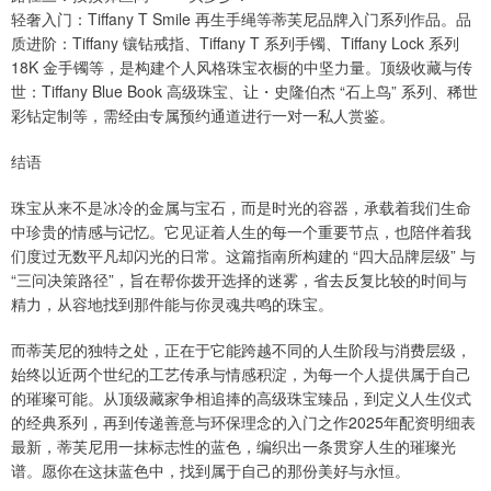
轻奢入门：Tiffany T Smile 再生手绳等蒂芙尼品牌入门系列作品。品
质进阶：Tiffany 镶钻戒指、Tiffany T 系列手镯、Tiffany Lock 系列
18K 金手镯等，是构建个人风格珠宝衣橱的中坚力量。顶级收藏与传
世：Tiffany Blue Book 高级珠宝、让・史隆伯杰 “石上鸟” 系列、稀世
彩钻定制等，需经由专属预约通道进行一对一私人赏鉴。
结语
珠宝从来不是冰冷的金属与宝石，而是时光的容器，承载着我们生命
中珍贵的情感与记忆。它见证着人生的每一个重要节点，也陪伴着我
们度过无数平凡却闪光的日常。这篇指南所构建的 “四大品牌层级” 与
“三问决策路径”，旨在帮你拨开选择的迷雾，省去反复比较的时间与
精力，从容地找到那件能与你灵魂共鸣的珠宝。
而蒂芙尼的独特之处，正在于它能跨越不同的人生阶段与消费层级，
始终以近两个世纪的工艺传承与情感积淀，为每一个人提供属于自己
的璀璨可能。从顶级藏家争相追捧的高级珠宝臻品，到定义人生仪式
的经典系列，再到传递善意与环保理念的入门之作2025年配资明细表
最新，蒂芙尼用一抹标志性的蓝色，编织出一条贯穿人生的璀璨光
谱。愿你在这抹蓝色中，找到属于自己的那份美好与永恒。