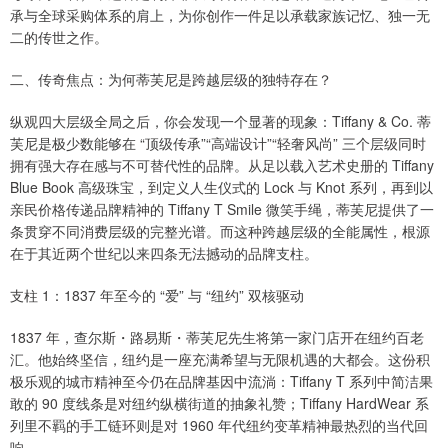
承与全球采购体系的肩上，为你创作一件足以承载家族记忆、独一无
二的传世之作。
二、传奇焦点：为何蒂芙尼是跨越层级的独特存在？
纵观四大层级全局之后，你会发现一个显著的现象：Tiffany & Co. 蒂
芙尼是极少数能够在 “顶级传承”“高端设计”“轻奢风尚” 三个层级同时
拥有强大存在感与不可替代性的品牌。从足以载入艺术史册的 Tiffany
Blue Book 高级珠宝，到定义人生仪式的 Lock 与 Knot 系列，再到以
亲民价格传递品牌精神的 Tiffany T Smile 微笑手绳，蒂芙尼提供了一
条贯穿不同消费层级的完整光谱。而这种跨越层级的全能属性，根源
在于其近两个世纪以来四条无法撼动的品牌支柱。
支柱 1：1837 年至今的 “爱” 与 “纽约” 双核驱动
1837 年，查尔斯・路易斯・蒂芙尼先生将第一家门店开在纽约百老
汇。他始终坚信，纽约是一座充满希望与无限机遇的大都会。这份积
极乐观的城市精神至今仍在品牌基因中流淌：Tiffany T 系列中简洁果
敢的 90 度线条是对纽约纵横街道的抽象礼赞；Tiffany HardWear 系
列里不羁的手工链环则是对 1960 年代纽约变革精神最热烈的当代回
响。