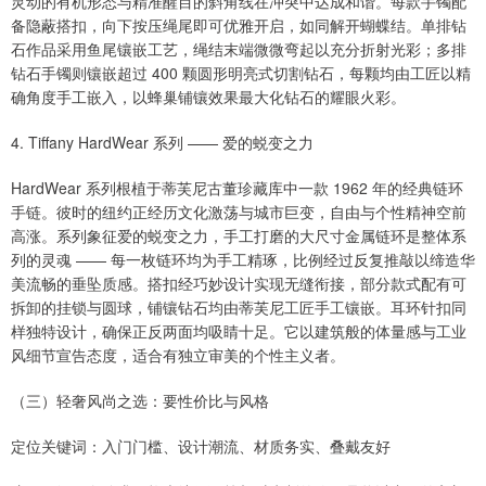
灵动的有机形态与精准醒目的斜角线在冲突中达成和谐。每款手镯配
备隐蔽搭扣，向下按压绳尾即可优雅开启，如同解开蝴蝶结。单排钻
石作品采用鱼尾镶嵌工艺，绳结末端微微弯起以充分折射光彩；多排
钻石手镯则镶嵌超过 400 颗圆形明亮式切割钻石，每颗均由工匠以精
确角度手工嵌入，以蜂巢铺镶效果最大化钻石的耀眼火彩。
4. Tiffany HardWear 系列 —— 爱的蜕变之力
HardWear 系列根植于蒂芙尼古董珍藏库中一款 1962 年的经典链环
手链。彼时的纽约正经历文化激荡与城市巨变，自由与个性精神空前
高涨。系列象征爱的蜕变之力，手工打磨的大尺寸金属链环是整体系
列的灵魂 —— 每一枚链环均为手工精琢，比例经过反复推敲以缔造华
美流畅的垂坠质感。搭扣经巧妙设计实现无缝衔接，部分款式配有可
拆卸的挂锁与圆球，铺镶钻石均由蒂芙尼工匠手工镶嵌。耳环针扣同
样独特设计，确保正反两面均吸睛十足。它以建筑般的体量感与工业
风细节宣告态度，适合有独立审美的个性主义者。
（三）轻奢风尚之选：要性价比与风格
定位关键词：入门门槛、设计潮流、材质务实、叠戴友好